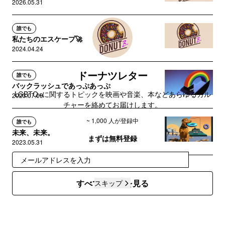
2026.05.31
誰でも
私たちのエスケープ🚀
2024.04.24
ドーナツレター
誰でも
バックラッシュであっぷあっぷ
LGBTQ+に関するトピックを映画や音楽、本などあらゆるカル
2023.07.09
チャーを絡めてお届けします。
~ 1,000 人が登録中
誰でも
未来、未来。
まずは無料登録
2023.05.31
登録
すべての記事を見る
スキップ